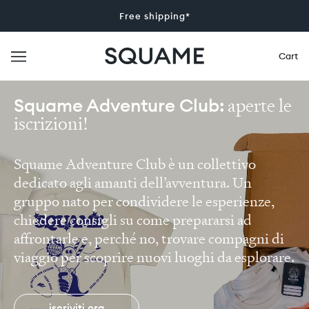
Free shipping*
Cart
Squame Adventure Club:
aperte le
iscrizioni!
Squame Adventure Club è un collettivo
dedicato agli amanti dell’avventura. Un
gruppo nato per condividere le esperienze,
chiedere consigli su come prepararsi ad
affrontarle e, perché no, trovare compagni di
viaggio per scoprire nuovi luoghi da esplorare.
iscriviti ora